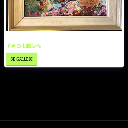
De ensomme gamle - Gammelt motiv som er frisket opp med
diverse mat og drikke! Innrammet 25x30cm kr700
SE GALLERI