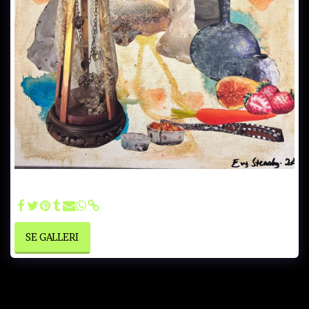
Dronninga og elskeren - Akrylmaling og håndklippet papir
30x30 cm. kr 900.-
SE GALLERI