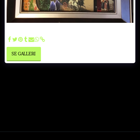
Frida i lufta - Håndklippet papir limt på et gammelt bilde.
Innrammet kr700.-
SE GALLERI